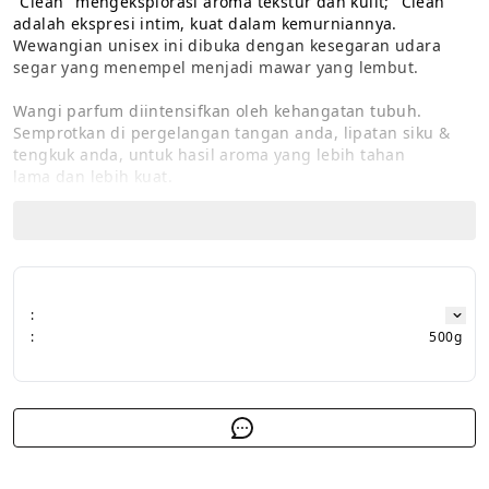
"Clean" mengeksplorasi aroma tekstur dan kulit; "Clean" 
adalah ekspresi intim, kuat dalam kemurniannya. 
Wewangian unisex ini dibuka dengan kesegaran udara 
segar yang menempel menjadi mawar yang lembut.

Wangi parfum diintensifkan oleh kehangatan tubuh. 
Semprotkan di pergelangan tangan anda, lipatan siku & 
tengkuk anda, untuk hasil aroma yang lebih tahan 
lama dan lebih kuat.

- Halal

- Cruelty Free

- Vegan

- Long Lasting Fragrance

- BPOM Certified
:
:
500g